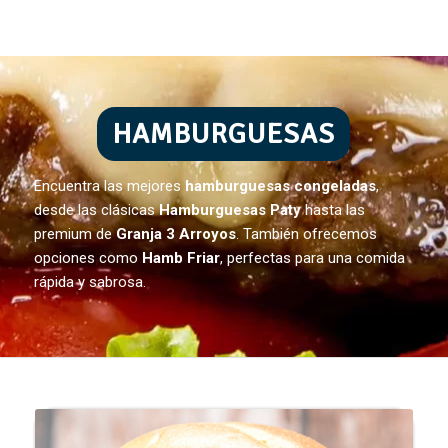
HAMBURGUESAS
Encuentra las mejores
hamburguesas congeladas
,
desde las clásicas
Hamburguesas Paty
hasta las
premium de
Granja 3 Arroyos
. También ofrecemos
opciones como
Hamb Friar
, perfectas para una comida
rápida y sabrosa.