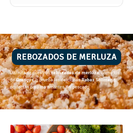
REBOZADOS DE MERLUZA
Disfruta de nuestros
rebozados de merluza
, como los
de
Grangys
, o prueba las deliciosas
Rabas Solimeno
,
perfectas para los amantes del pescado.