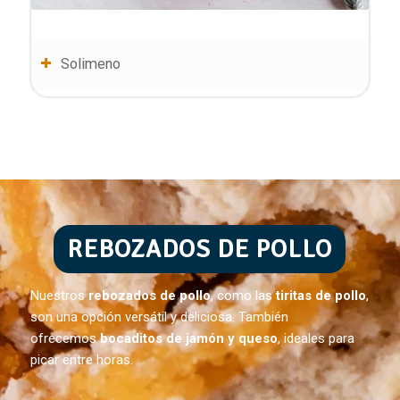
Solimeno
REBOZADOS DE POLLO
Nuestros
rebozados de pollo
, como las
tiritas de pollo
,
son una opción versátil y deliciosa. También
ofrecemos
bocaditos de jamón y queso
, ideales para
picar entre horas.