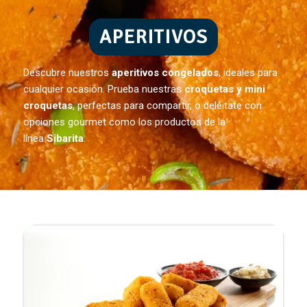
APERITIVOS
Descubre nuestros
aperitivos congelados
, ideales para
cualquier ocasión. Prueba nuestras
croquetas y mini
croquetas
, perfectas para compartir, o deléitate con
opciones gourmet como los productos de la
línea
Sibarita
.